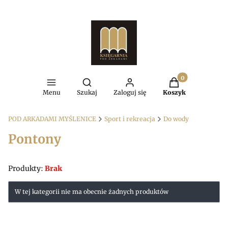
Produkty w kosz
Otwórz wyszukiwarkę
Menu
Szukaj
Zaloguj się
Koszyk
POD ARKADAMI MYŚLENICE
Sport i rekreacja
Do wody
Pontony
Produkty:
Brak
Lista produktów
W tej kategorii nie ma obecnie żadnych produktów