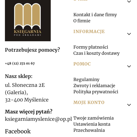
Linki w stopce
Kontakt i dane firmy
O firmie
INFORMACJE
Formy płatności
Potrzebujesz pomocy?
Czas i koszty dostawy
POMOC
+48 (12) 272 01 67
Nasz sklep:
Regulaminy
ul. Słoneczna 2E
Zwroty i reklamacje
Polityka prywatności
(Galeria),
32-400 Myślenice
MOJE KONTO
Masz więcej pytań?
Twoje zamówienia
ksiegarniamyslenice@op.pl
Ustawienia konta
Przechowalnia
Facebook