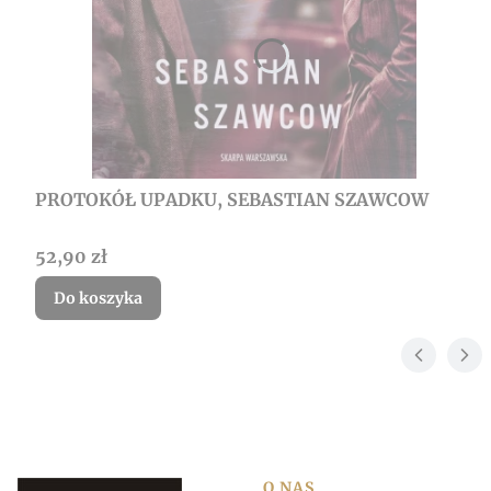
PROTOKÓŁ UPADKU, SEBASTIAN SZAWCOW
Cena
52,90 zł
Do koszyka
O NAS