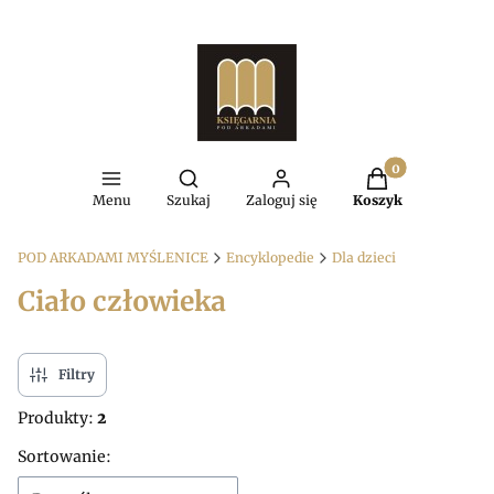
Produkty w kosz
Otwórz wyszukiwarkę
Menu
Szukaj
Zaloguj się
Koszyk
POD ARKADAMI MYŚLENICE
Encyklopedie
Dla dzieci
Ciało człowieka
Filtry
Produkty:
2
Lista produktów
Sortowanie: