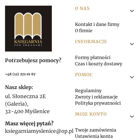
Linki w stopce
O NAS
Kontakt i dane firmy
O firmie
INFORMACJE
Formy płatności
Potrzebujesz pomocy?
Czas i koszty dostawy
POMOC
+48 (12) 272 01 67
Nasz sklep:
Regulaminy
ul. Słoneczna 2E
Zwroty i reklamacje
Polityka prywatności
(Galeria),
32-400 Myślenice
MOJE KONTO
Masz więcej pytań?
Twoje zamówienia
ksiegarniamyslenice@op.pl
Ustawienia konta