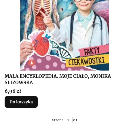
MAŁA ENCYKLOPEDIA. MOJE CIAŁO, MONIKA
ŚLIZOWSKA
Cena
6,96 zł
Do koszyka
Strona
z 1