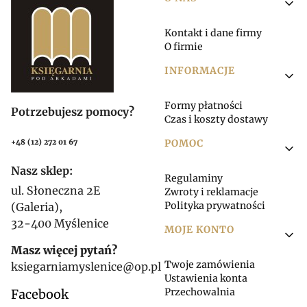
Linki w stopce
Kontakt i dane firmy
O firmie
INFORMACJE
Formy płatności
Potrzebujesz pomocy?
Czas i koszty dostawy
POMOC
+48 (12) 272 01 67
Nasz sklep:
Regulaminy
ul. Słoneczna 2E
Zwroty i reklamacje
Polityka prywatności
(Galeria),
32-400 Myślenice
MOJE KONTO
Masz więcej pytań?
Twoje zamówienia
ksiegarniamyslenice@op.pl
Ustawienia konta
Przechowalnia
Facebook