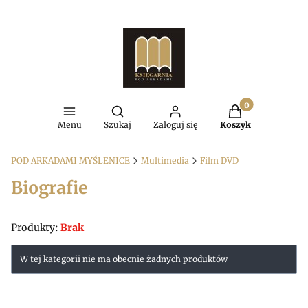
Produkty w kosz
Otwórz wyszukiwarkę
Menu
Szukaj
Zaloguj się
Koszyk
POD ARKADAMI MYŚLENICE
Multimedia
Film DVD
Biografie
Produkty:
Brak
Lista produktów
W tej kategorii nie ma obecnie żadnych produktów