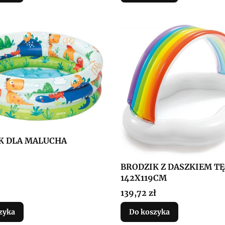
K DLA MALUCHA
BRODZIK Z DASZKIEM T
142X119CM
Cena
139,72 zł
zyka
Do koszyka