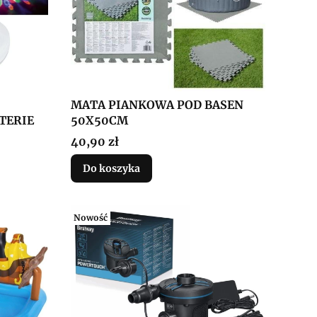
MATA PIANKOWA POD BASEN
TERIE
50X50CM
Cena
40,90 zł
Do koszyka
Nowość