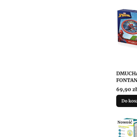
DMUCHA
FONTAN
Cena
69,90 zł
Do kos
Nowość