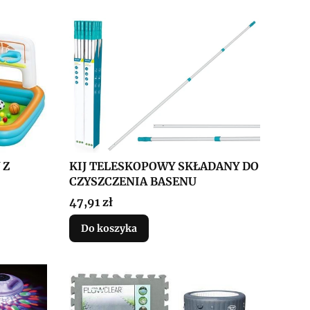
KIJ TELESKOPOWY SKŁADANY DO
 Z
CZYSZCZENIA BASENU
Cena
47,91 zł
Do koszyka