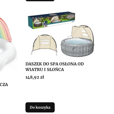
DASZEK DO SPA OSŁONA OD
WIATRU I SŁOŃCA
Cena
148,92 zł
ĘCZA
Do koszyka