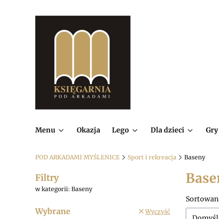
Menu
Okazja
Lego
Dla dzieci
Gry
POD ARKADAMI MYŚLENICE
Sport i rekreacja
Baseny
Base
Filtry
w kategorii: Baseny
Lista
Sortowan
Wybrane
Wyczyść
Domyśl