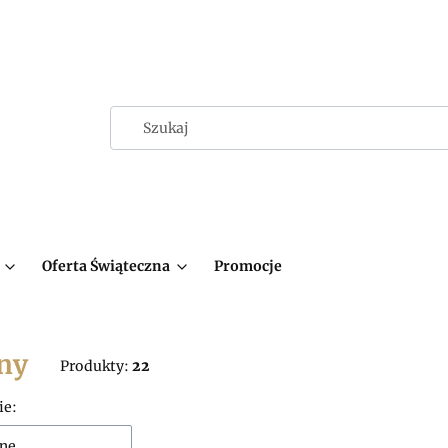
Oferta Świąteczna
Promocje
ny
Produkty:
22
 produktów
ie:
ne