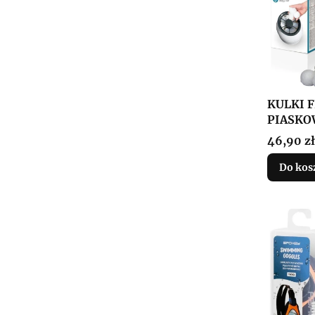
KULKI 
PIASKO
Cena
46,90 zł
Do kos