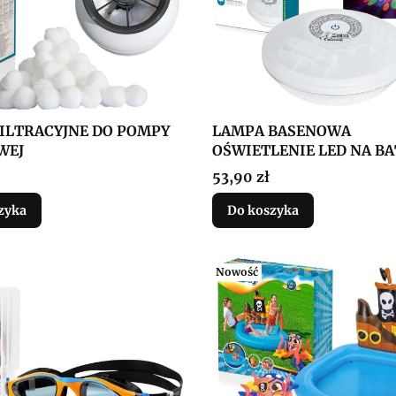
FILTRACYJNE DO POMPY
LAMPA BASENOWA
WEJ
OŚWIETLENIE LED NA BA
Cena
53,90 zł
zyka
Do koszyka
Nowość