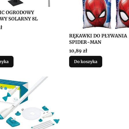
IC OGRODOWY
WY SOLARNY 8L
ł
RĘKAWKI DO PŁYWANIA
SPIDER-MAN
Cena
10,89 zł
zyka
Do koszyka