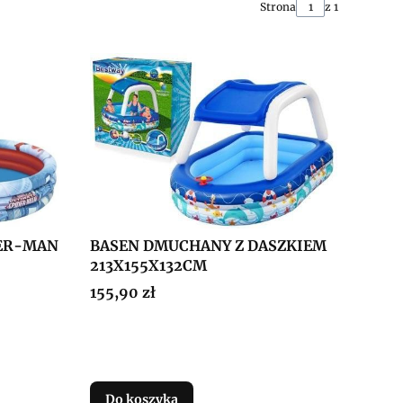
Strona
z 1
ER-MAN
BASEN DMUCHANY Z DASZKIEM
213X155X132CM
Cena
155,90 zł
Do koszyka