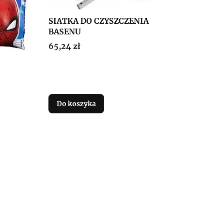
SIATKA DO CZYSZCZENIA
BASENU
Cena
65,24 zł
Do koszyka