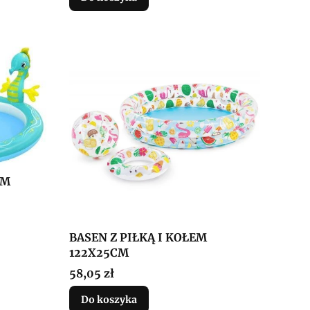
CM
BASEN Z PIŁKĄ I KOŁEM
122X25CM
Cena
58,05 zł
Do koszyka