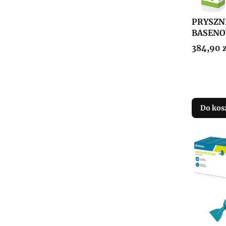
PRYSZN
BASENO
Cena
384,90 z
Do kos