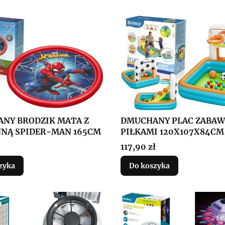
NY BRODZIK MATA Z
DMUCHANY PLAC ZABAW
NĄ SPIDER-MAN 165CM
PIŁKAMI 120X107X84CM
Cena
117,90 zł
zyka
Do koszyka