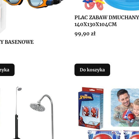
PLAC ZABAW DMUCHANY
140X130X104CM
Cena
99,90 zł
Y BASENOWE
zyka
Do koszyka