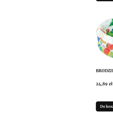
BRODZI
Cena
24,89 zł
Do kos