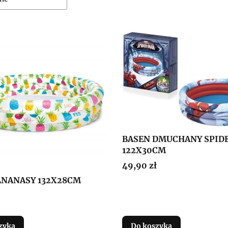
BASEN DMUCHANY SPID
122X30CM
Cena
49,90 zł
ANANASY 132X28CM
zyka
Do koszyka