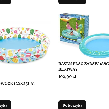
BASEN PLAC ZABAW 188
BESTWAY
Cena
102,90 zł
OWOCE 122X25CM
zyka
Do koszyka