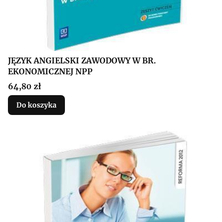
JĘZYK ANGIELSKI ZAWODOWY W BR.
EKONOMICZNEJ NPP
Cena
64,80 zł
Do koszyka