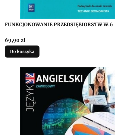
FUNKCJONOWANIE PRZEDSIĘBIORSTW W.6
Cena
69,90 zł
Do koszyka