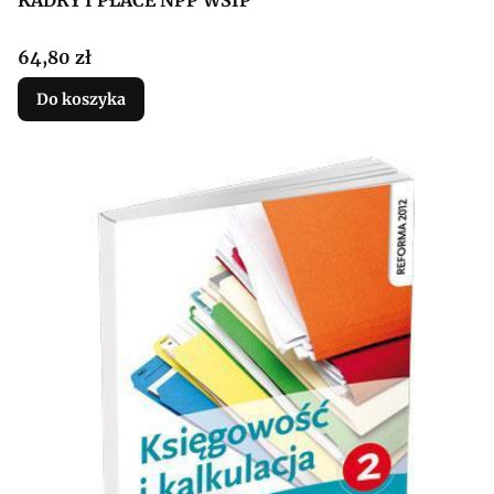
KADRY I PŁACE NPP WSIP
Cena
64,80 zł
Do koszyka