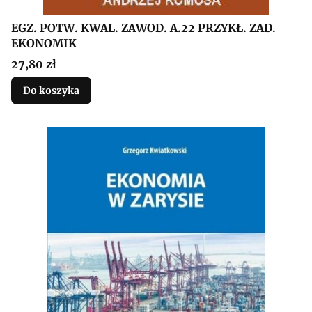
EGZ. POTW. KWAL. ZAWOD. A.22 PRZYKŁ. ZAD.
EKONOMIK
Cena
27,80 zł
Do koszyka