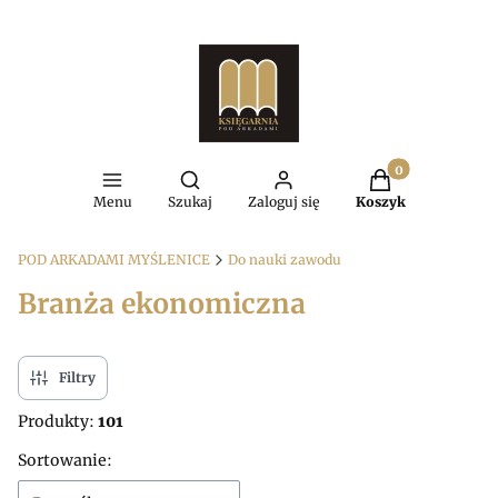
Produkty w kosz
Otwórz wyszukiwarkę
Menu
Szukaj
Zaloguj się
Koszyk
POD ARKADAMI MYŚLENICE
Do nauki zawodu
Branża ekonomiczna
Filtry
Produkty:
101
Lista produktów
Sortowanie: