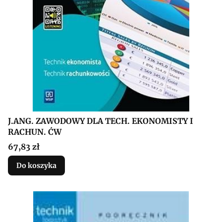
J.ANG. ZAWODOWY DLA TECH. EKONOMISTY I
RACHUN. ĆW
Cena
67,83 zł
Do koszyka