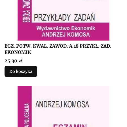
EGZ. POTW. KWAL. ZAWOD. A.18 PRZYKŁ. ZAD.
EKONOMIK
Cena
25,30 zł
Do koszyka