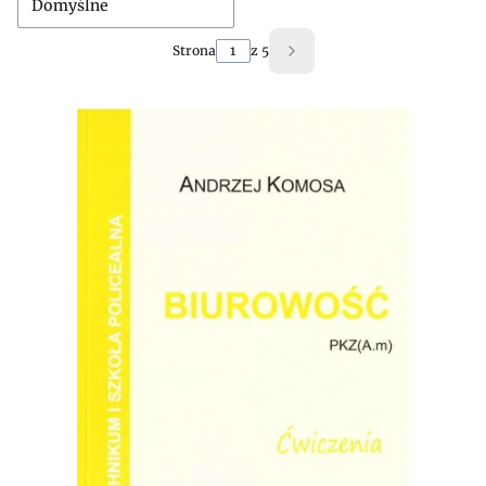
Domyślne
Strona
z 5
Następne produkty