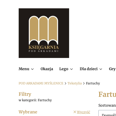
Menu
Okazja
Lego
Dla dzieci
Gry
POD ARKADAMI MYŚLENICE
Tekstylia
Fartuchy
Fart
Filtry
w kategorii: Fartuchy
Lista
Sortowan
Wybrane
Wyczyść
Domyśl