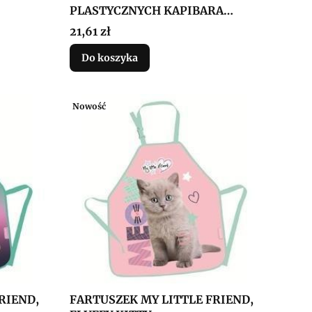
PLASTYCZNYCH KAPIBARA
DERFORM
Cena
21,61 zł
Do koszyka
Nowość
RIEND,
FARTUSZEK MY LITTLE FRIEND,