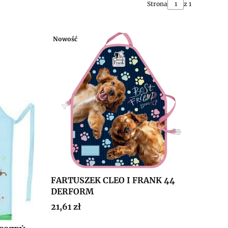
Strona
z 1
Nowość
FARTUSZEK CLEO I FRANK 44
DERFORM
Cena
21,61 zł