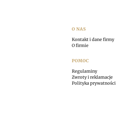
Linki w stopce
O NAS
Kontakt i dane firmy
O firmie
POMOC
Regulaminy
Zwroty i reklamacje
Polityka prywatności