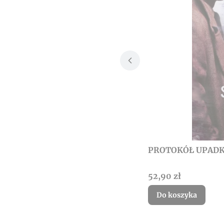
PROTOKÓŁ UPADK
Cena
52,90 zł
Do koszyka