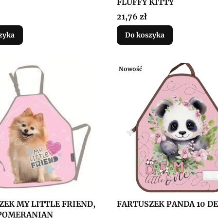
FLUFFY KITTY
Cena
21,76 zł
zyka
Do koszyka
Nowość
ZEK MY LITTLE FRIEND,
FARTUSZEK PANDA 10 D
POMERANIAN