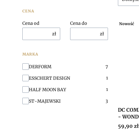
CENA
Cena od
Cena do
Nowość
zł
zł
MARKA
Marka
7
DERFORM
1
ESSCHERT DESIGN
1
HALF MOON BAY
3
ST-MAJEWSKI
DC COM
- WON
Cena
59,90 zł