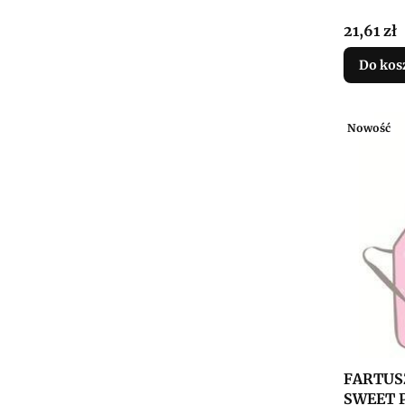
Cena
21,61 zł
Do kos
Nowość
FARTUS
SWEET 