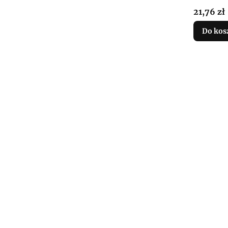
Cena
21,76 zł
Do kos