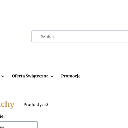
Oferta Świąteczna
Promocje
uchy
Produkty:
12
 produktów
ie:
ne