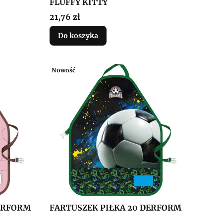
FLUFFY KITTY
Cena
21,76 zł
Do koszyka
Nowość
ERFORM
FARTUSZEK PIŁKA 20 DERFORM