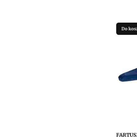
Do kos
FARTUS