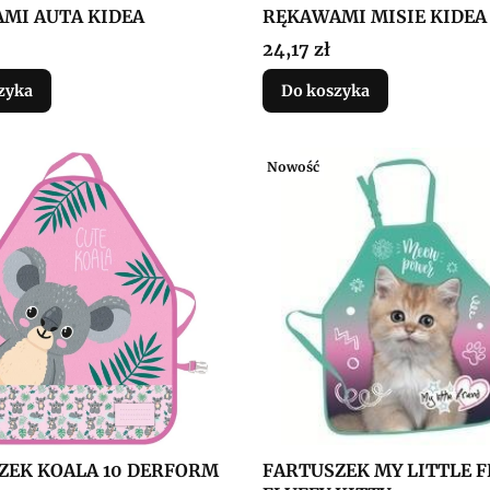
MI AUTA KIDEA
RĘKAWAMI MISIE KIDEA
Cena
24,17 zł
zyka
Do koszyka
Nowość
ZEK KOALA 10 DERFORM
FARTUSZEK MY LITTLE F