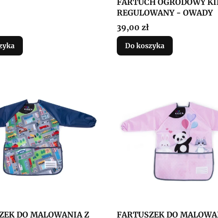
FARTUCH OGRODOWY KI
REGULOWANY - OWADY
Cena
39,00 zł
zyka
Do koszyka
ZEK DO MALOWANIA Z
FARTUSZEK DO MALOWA