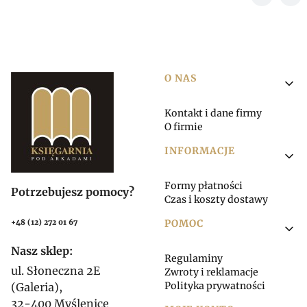
Linki w stopce
O NAS
Kontakt i dane firmy
O firmie
INFORMACJE
Formy płatności
Potrzebujesz pomocy?
Czas i koszty dostawy
POMOC
+48 (12) 272 01 67
Nasz sklep:
Regulaminy
ul. Słoneczna 2E
Zwroty i reklamacje
Polityka prywatności
(Galeria),
32-400 Myślenice