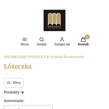
Produkty w kosz
Otwórz wyszukiwarkę
Menu
Szukaj
Zaloguj się
Koszyk
POD ARKADAMI MYŚLENICE
Artykuły dla niemowląt
Łóżeczka
Filtry
Produkty:
9
Lista produktów
Sortowanie: