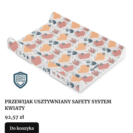
PRZEWIJAK USZTYWNIANY SAFETY SYSTEM
KWIATY
Cena
92,57 zł
Do koszyka