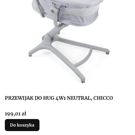
PRZEWIJAK DO HUG 4W1 NEUTRAL, CHICCO
Cena
199,01 zł
Do koszyka