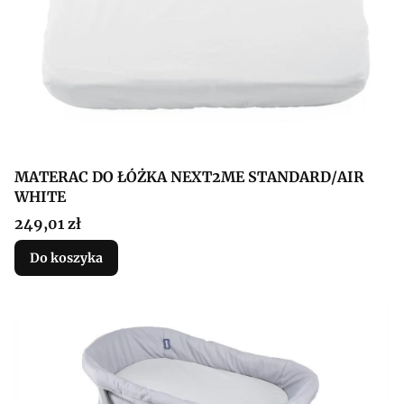
MATERAC DO ŁÓŻKA NEXT2ME STANDARD/AIR
WHITE
Cena
249,01 zł
Do koszyka