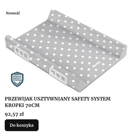
Nowość
PRZEWIJAK USZTYWNIANY SAFETY SYSTEM
KROPKI 70CM
Cena
92,57 zł
Do koszyka